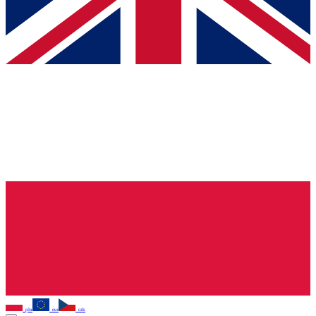
pln
eur
czk