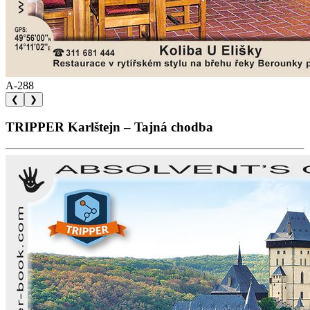
A-288
❮
❯
TRIPPER Karlštejn – Tajná chodba