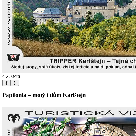
CZ-5670
❮
❯
Papilonia – motýlí dům Karlštejn