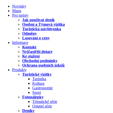
Novinky
Mapa
Pro turisty
Jak používat deník
Osobní a Týmová vizitka
Turistická návštívenka
Odměny
Losování o ceny
Informace
Kontakt
Nejčastější dotazy
Ke stažení
Obchodní podmínky
Ochrana osobních údajů
Produkty
Turistické vizitky
Turistika
Kultura
Gastronomie
Sport
Fotonálepky
Tématické série
Ostatní série
Deníky