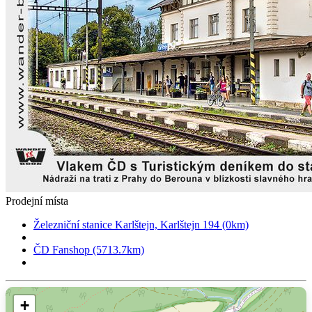
Prodejní místa
Železniční stanice Karlštejn, Karlštejn 194 (0km)
ČD Fanshop (5713.7km)
+