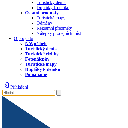
Turistický deník
Doplňky k deníku
Ostatní produkty
Turistické mapy
Odměny
Reklamní předměty
Nálepky prodejních míst
O projektu
Náš příběh
Turistický deník
Turistické vizitky
Fotonálepky
Turistické mapy
Doplňky k deníku
Pomáháme
Přihlášení