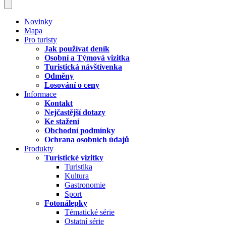
Novinky
Mapa
Pro turisty
Jak používat deník
Osobní a Týmová vizitka
Turistická návštívenka
Odměny
Losování o ceny
Informace
Kontakt
Nejčastější dotazy
Ke stažení
Obchodní podmínky
Ochrana osobních údajů
Produkty
Turistické vizitky
Turistika
Kultura
Gastronomie
Sport
Fotonálepky
Tématické série
Ostatní série