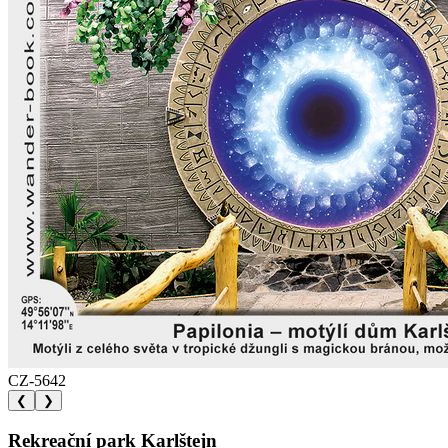
CZ-5642
❮
❯
Rekreační park Karlštejn