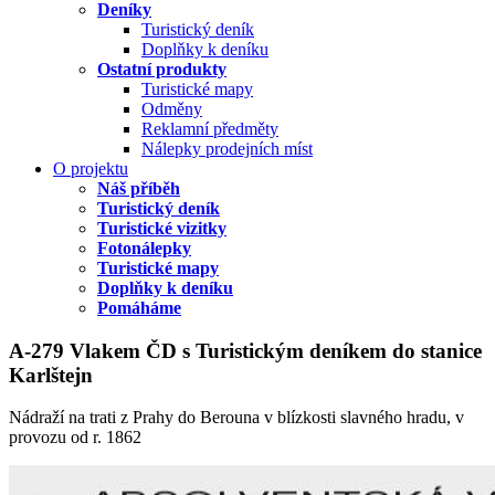
Deníky
Turistický deník
Doplňky k deníku
Ostatní produkty
Turistické mapy
Odměny
Reklamní předměty
Nálepky prodejních míst
O projektu
Náš příběh
Turistický deník
Turistické vizitky
Fotonálepky
Turistické mapy
Doplňky k deníku
Pomáháme
A-279 Vlakem ČD s Turistickým deníkem do stanice
Karlštejn
Nádraží na trati z Prahy do Berouna v blízkosti slavného hradu, v
provozu od r. 1862