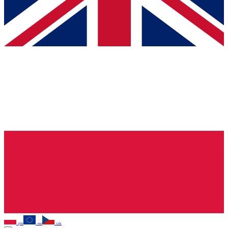
pln
eur
czk