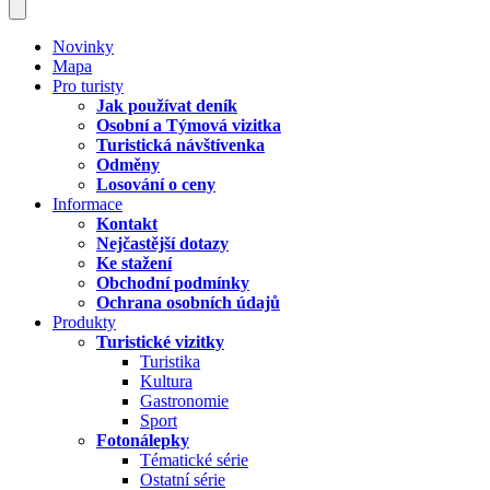
Novinky
Mapa
Pro turisty
Jak používat deník
Osobní a Týmová vizitka
Turistická návštívenka
Odměny
Losování o ceny
Informace
Kontakt
Nejčastější dotazy
Ke stažení
Obchodní podmínky
Ochrana osobních údajů
Produkty
Turistické vizitky
Turistika
Kultura
Gastronomie
Sport
Fotonálepky
Tématické série
Ostatní série