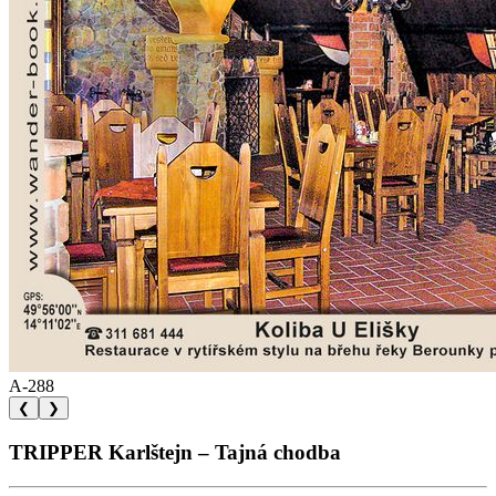
A-288
❮
❯
TRIPPER Karlštejn – Tajná chodba