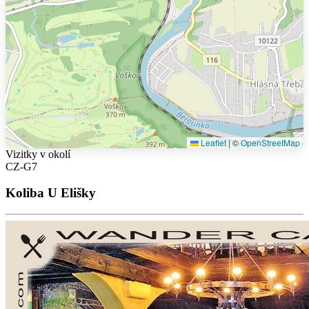
Leaflet
|
©
OpenStreetMap
Vizitky v okolí
CZ-G7
Koliba U Elišky