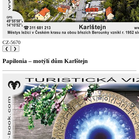
CZ-5670
❮
❯
Papilonia – motýlí dům Karlštejn