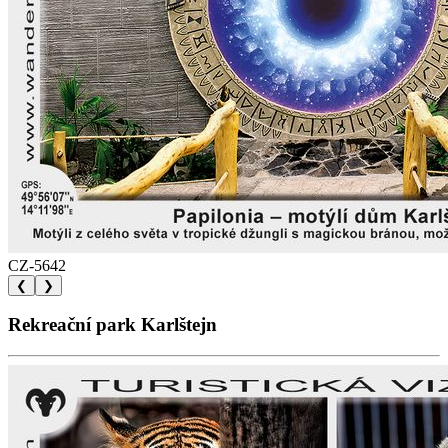
CZ-5642
❮
❯
Rekreační park Karlštejn