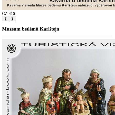
CZ-416
❮
❯
Muzeum betlémů Karlštejn