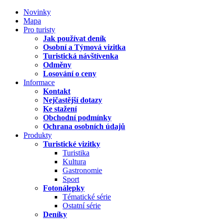
Novinky
Mapa
Pro turisty
Jak používat deník
Osobní a Týmová vizitka
Turistická návštívenka
Odměny
Losování o ceny
Informace
Kontakt
Nejčastější dotazy
Ke stažení
Obchodní podmínky
Ochrana osobních údajů
Produkty
Turistické vizitky
Turistika
Kultura
Gastronomie
Sport
Fotonálepky
Tématické série
Ostatní série
Deníky