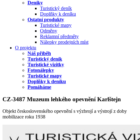
Deníky
Turistický deník
Doplňky k deníku
Ostatní produkty
Turistické mapy
Odměny
Reklamní předměty
Nálepky prodejních míst
O projektu
Náš příběh
Turistický deník
Turistické vizitky
Fotonálepky
Turistické mapy
Doplňky k deníku
Pomáháme
CZ-3487 Muzeum lehkého opevnění Karlštejn
Objekt československého opevnění s výzbrojí a výstrojí z doby
mobilizace roku 1938