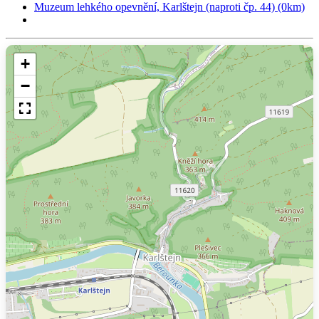
Muzeum lehkého opevnění, Karlštejn (naproti čp. 44) (0km)
+
−