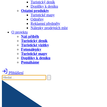
Turistický deník
Doplňky k deníku
Ostatní produkty
Turistické mapy
Odměny
Reklamní předměty
Nálepky prodejních míst
O projektu
Náš příběh
Turistický deník
Turistické vizitky
Fotonálepky
Turistické mapy
Doplňky k deníku
Pomáháme
Přihlášení