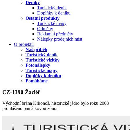
Deníky
Turistický deník
Doplňky k deníku
Ostatní produkty
Turistické mapy
Odměny
Reklamní předměty
Nálepky prodejních míst
O projektu
Náš příběh
Turistický deník
Turistické vizitky
Fotonálepky
Turistické mapy
Doplňky k deníku
Pomáháme
CZ-1390 Žacléř
Východní brána Krkonoš, historické jádro bylo roku 2003
prohlášeno památkovou zónou