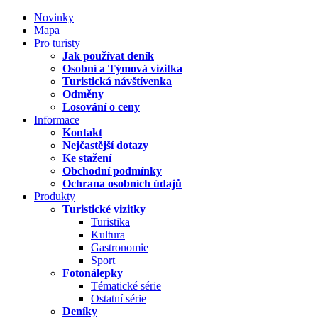
Novinky
Mapa
Pro turisty
Jak používat deník
Osobní a Týmová vizitka
Turistická návštívenka
Odměny
Losování o ceny
Informace
Kontakt
Nejčastější dotazy
Ke stažení
Obchodní podmínky
Ochrana osobních údajů
Produkty
Turistické vizitky
Turistika
Kultura
Gastronomie
Sport
Fotonálepky
Tématické série
Ostatní série
Deníky