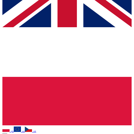
pln
eur
czk