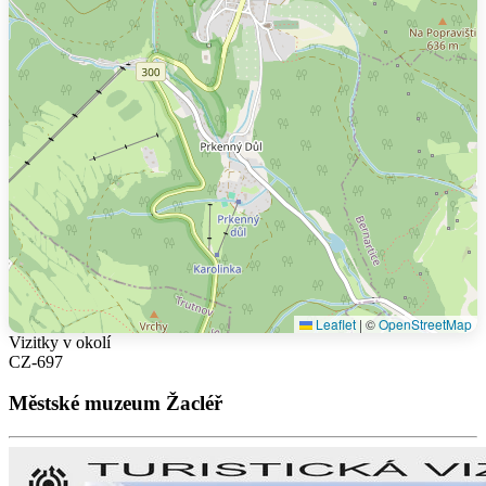
Leaflet
|
©
OpenStreetMap
Vizitky v okolí
CZ-697
Městské muzeum Žacléř