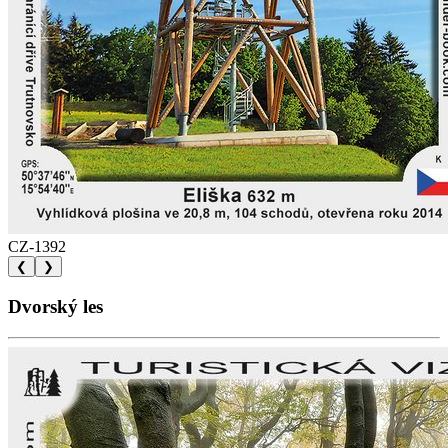
CZ-1392
❮
❯
Dvorský les