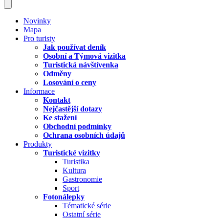
Novinky
Mapa
Pro turisty
Jak používat deník
Osobní a Týmová vizitka
Turistická návštívenka
Odměny
Losování o ceny
Informace
Kontakt
Nejčastější dotazy
Ke stažení
Obchodní podmínky
Ochrana osobních údajů
Produkty
Turistické vizitky
Turistika
Kultura
Gastronomie
Sport
Fotonálepky
Tématické série
Ostatní série