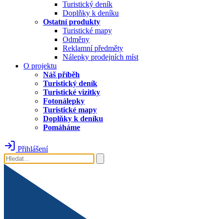
Turistický deník
Doplňky k deníku
Ostatní produkty
Turistické mapy
Odměny
Reklamní předměty
Nálepky prodejních míst
O projektu
Náš příběh
Turistický deník
Turistické vizitky
Fotonálepky
Turistické mapy
Doplňky k deníku
Pomáháme
Přihlášení