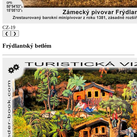
CZ-19
❮
❯
Frýdlantský betlém