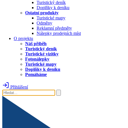
Turistický deník
Doplňky k deníku
Ostatní produkty
Turistické mapy
Odměny
Reklamní předměty
Nálepky prodejních míst
O projektu
Náš příběh
Turistický deník
Turistické vizitky
Fotonálepky
Turistické mapy
Doplňky k deníku
Pomáháme
Přihlášení