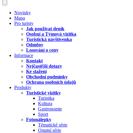
Novinky
Mapa
Pro turisty
Jak používat deník
Osobní a Týmová vizitka
Turistická návštívenka
Odměny
Losování o ceny
Informace
Kontakt
Nejčastější dotazy
Ke stažení
Obchodní podmínky
Ochrana osobních údajů
Produkty
Turistické vizitky
Turistika
Kultura
Gastronomie
Sport
Fotonálepky
Tématické série
Ostatní série