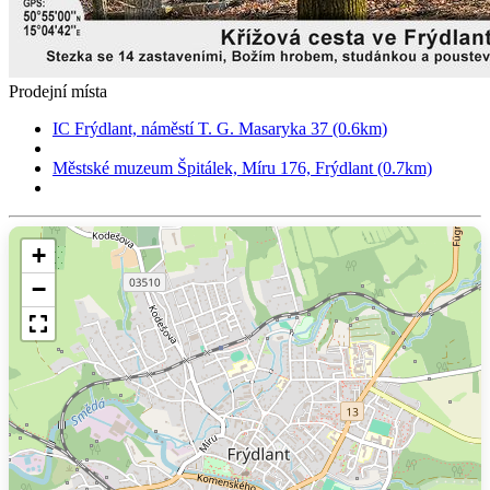
Prodejní místa
IC Frýdlant, náměstí T. G. Masaryka 37 (0.6km)
Městské muzeum Špitálek, Míru 176, Frýdlant (0.7km)
+
−