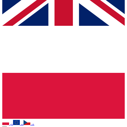
pln
eur
czk