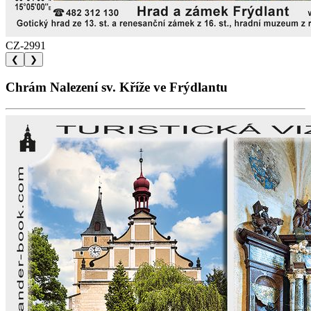
CZ-2991
❮
❯
Chrám Nalezení sv. Kříže ve Frýdlantu