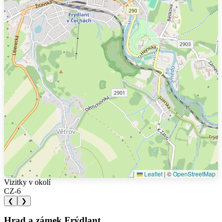
Leaflet
|
©
OpenStreetMap
Vizitky v okolí
CZ-6
❮
❯
Hrad a zámek Frýdlant