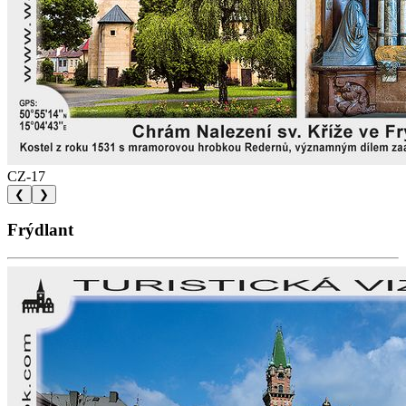
CZ-17
❮
❯
Frýdlant