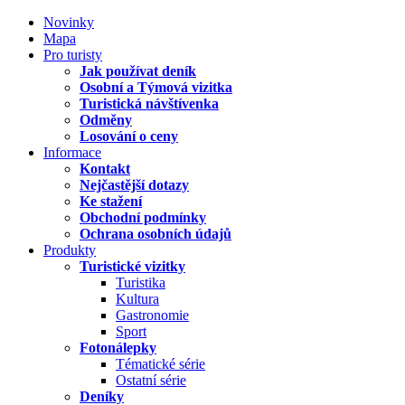
Novinky
Mapa
Pro turisty
Jak používat deník
Osobní a Týmová vizitka
Turistická návštívenka
Odměny
Losování o ceny
Informace
Kontakt
Nejčastější dotazy
Ke stažení
Obchodní podmínky
Ochrana osobních údajů
Produkty
Turistické vizitky
Turistika
Kultura
Gastronomie
Sport
Fotonálepky
Tématické série
Ostatní série
Deníky