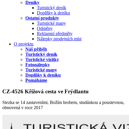
Deníky
Turistický deník
Doplňky k deníku
Ostatní produkty
Turistické mapy
Odměny
Reklamní předměty
Nálepky prodejních míst
O projektu
Náš příběh
Turistický deník
Turistické vizitky
Fotonálepky
Turistické mapy
Doplňky k deníku
Pomáháme
CZ-4526 Křížová cesta ve Frýdlantu
Stezka se 14 zastaveními, Božím hrobem, studánkou a poustevnou,
obnovená v roce 2017