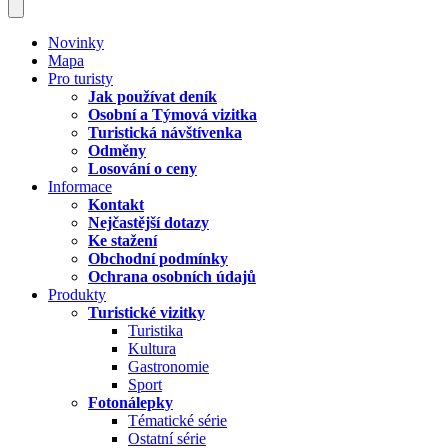
Novinky
Mapa
Pro turisty
Jak používat deník
Osobní a Týmová vizitka
Turistická návštívenka
Odměny
Losování o ceny
Informace
Kontakt
Nejčastější dotazy
Ke stažení
Obchodní podmínky
Ochrana osobních údajů
Produkty
Turistické vizitky
Turistika
Kultura
Gastronomie
Sport
Fotonálepky
Tématické série
Ostatní série