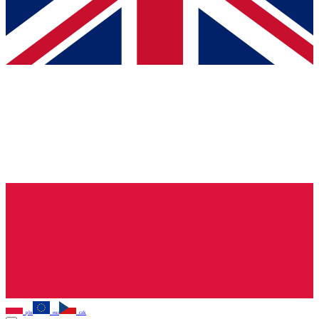
pln
eur
czk