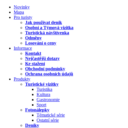
Novinky
Mapa
Pro turisty
Jak používat deník
Osobní a Týmová vizitka
Turistická návštívenka
Odměny
Losování o ceny
Informace
Kontakt
Nejčastější dotazy
Ke stažení
Obchodní podmínky
Ochrana osobních údajů
Produkty
Turistické vizitky
Turistika
Kultura
Gastronomie
Sport
Fotonálepky
Tématické série
Ostatní série
Deníky