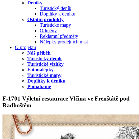
Deníky
Turistický deník
Doplňky k deníku
Ostatní produkty
Turistické mapy
Odměny
Reklamní předměty
Nálepky prodejních míst
O projektu
Náš příběh
Turistický deník
Turistické vizitky
Fotonálepky
Turistické mapy
Doplňky k deníku
Pomáháme
F-1701 Výletní restaurace Vlčina ve Frenštátě pod
Radhoštěm