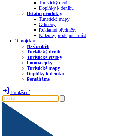
Turistický deník
Doplňky k deníku
Ostatní produkty
Turistické mapy
Odměny
Reklamní předměty
Nálepky prodejních míst
O projektu
Náš příběh
Turistický deník
Turistické vizitky
Fotonálepky
Turistické mapy
Doplňky k deníku
Pomáháme
Přihlášení