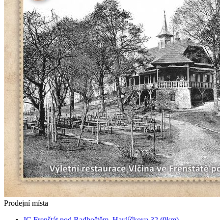
Prodejní místa
IC Frenštát pod Radhoštěm, Havlíčkova 32 (0km)