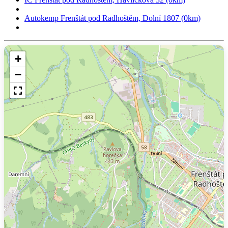
Autokemp Frenštát pod Radhoštěm, Dolní 1807 (0km)
+
−