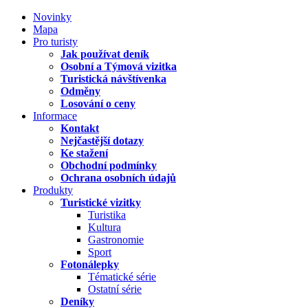
Novinky
Mapa
Pro turisty
Jak používat deník
Osobní a Týmová vizitka
Turistická návštívenka
Odměny
Losování o ceny
Informace
Kontakt
Nejčastější dotazy
Ke stažení
Obchodní podmínky
Ochrana osobních údajů
Produkty
Turistické vizitky
Turistika
Kultura
Gastronomie
Sport
Fotonálepky
Tématické série
Ostatní série
Deníky