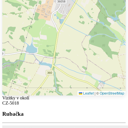
Leaflet
|
©
OpenStreetMap
Vizitky v okolí
CZ-5018
Rubačka