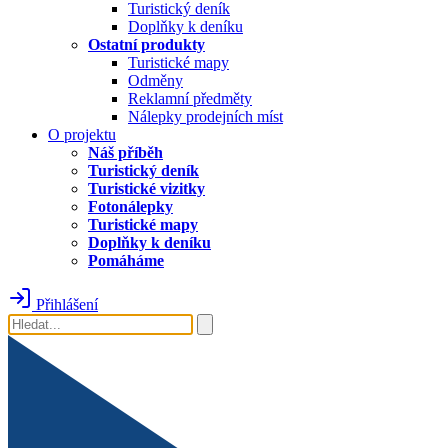
Turistický deník
Doplňky k deníku
Ostatní produkty
Turistické mapy
Odměny
Reklamní předměty
Nálepky prodejních míst
O projektu
Náš příběh
Turistický deník
Turistické vizitky
Fotonálepky
Turistické mapy
Doplňky k deníku
Pomáháme
Přihlášení