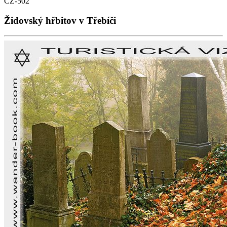
CZ-502
Židovský hřbitov v Třebíči