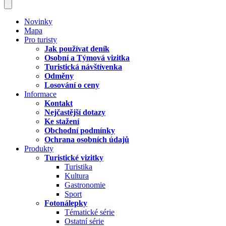
Novinky
Mapa
Pro turisty
Jak používat deník
Osobní a Týmová vizitka
Turistická návštívenka
Odměny
Losování o ceny
Informace
Kontakt
Nejčastější dotazy
Ke stažení
Obchodní podmínky
Ochrana osobních údajů
Produkty
Turistické vizitky
Turistika
Kultura
Gastronomie
Sport
Fotonálepky
Tématické série
Ostatní série