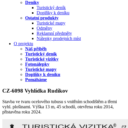
Deníky
Turistický deník
Doplňky k deníku
Ostatní produkty
Turistické mapy
Odměny
Reklamní předměty
Nálepky prodejních míst
O projektu
Náš příběh
Turistický deník
Turistické vizitky
Fotonálepky
Turistické mapy
Doplňky k deníku
Pomáháme
CZ-6098 Vyhlídka Rudíkov
Stavba ve tvaru ocelového tubusu s vnitřním schodištěm a třemi
vyhl. plošinami. Výška 13 m, 45 schodů, otevřena roku 2014,
přistavěna roku 2024.