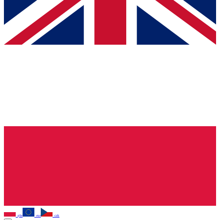
pln
eur
czk