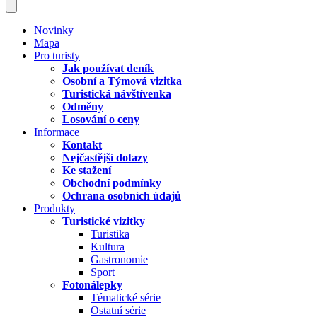
Novinky
Mapa
Pro turisty
Jak používat deník
Osobní a Týmová vizitka
Turistická návštívenka
Odměny
Losování o ceny
Informace
Kontakt
Nejčastější dotazy
Ke stažení
Obchodní podmínky
Ochrana osobních údajů
Produkty
Turistické vizitky
Turistika
Kultura
Gastronomie
Sport
Fotonálepky
Tématické série
Ostatní série