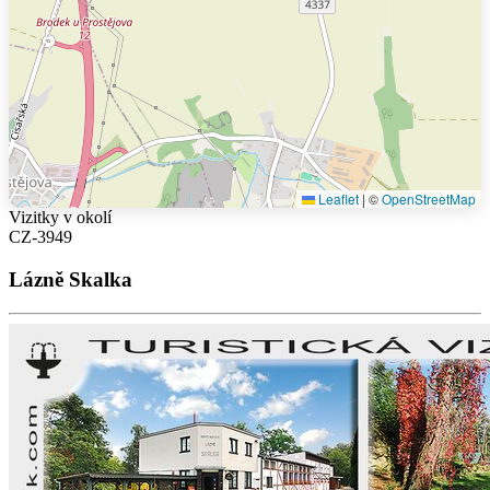
Leaflet
|
©
OpenStreetMap
Vizitky v okolí
CZ-3949
Lázně Skalka