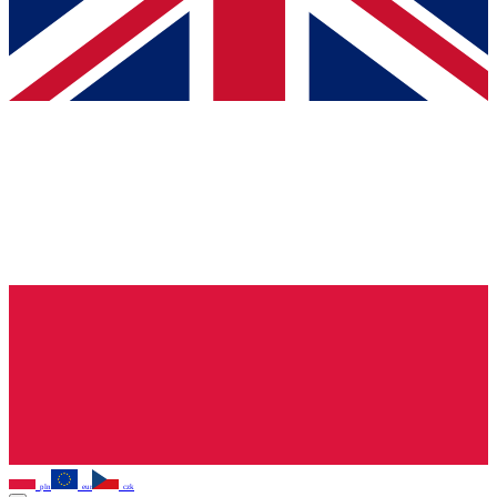
pln
eur
czk