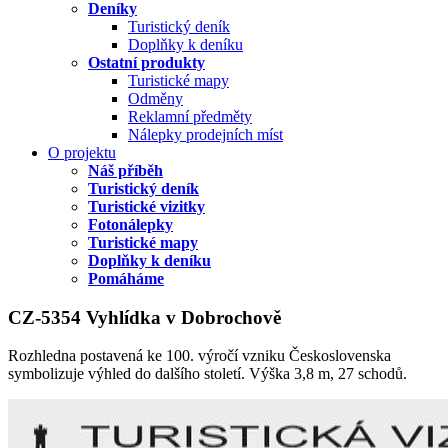
Deníky
Turistický deník
Doplňky k deníku
Ostatní produkty
Turistické mapy
Odměny
Reklamní předměty
Nálepky prodejních míst
O projektu
Náš příběh
Turistický deník
Turistické vizitky
Fotonálepky
Turistické mapy
Doplňky k deníku
Pomáháme
CZ-5354 Vyhlídka v Dobrochově
Rozhledna postavená ke 100. výročí vzniku Československa
symbolizuje výhled do dalšího století. Výška 3,8 m, 27 schodů.