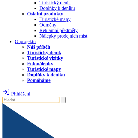
Turistický deník
Doplňky k deníku
Ostatní produkty
Turistické mapy
Odměny
Reklamní předměty
Nálepky prodejních míst
O projektu
Náš příběh
Turistický deník
Turistické vizitky
Fotonálepky
Turistické mapy
Doplňky k deníku
Pomáháme
Přihlášení