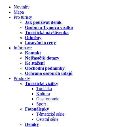
Novinky
Mapa
Pro turisty
Jak používat deník
Osobní a Týmová vizitka
Turistická návštívenka
Odměny
Losování o ceny
Informace
Kontakt
Nejčastější dotazy
Ke stažení
Obchodní podmínky
Ochrana osobních údajů
Produkty
Turistické vizitky
Turistika
Kultura
Gastronomie
Sport
Fotonálepky
Tématické série
Ostatní série
Deníky