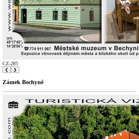
CZ-285
❮
❯
Zámek Bechyně