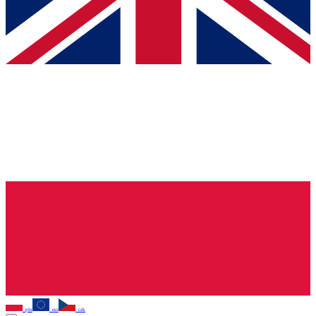
pln
eur
czk