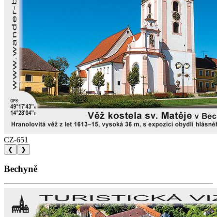
CZ-651
❮
❯
Bechyně