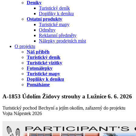
Deníky
Turistický deník
Doplňky k deníku
Ostatní produkty
Turistické mapy
Odměny
Reklamní předměty
Nálepky prodejních míst
O projektu
Náš příběh
Turistický deník
Turistické vizitky
Fotonálepky
Turistické mapy
Doplňky k deníku
Pomáháme
A-1853 Údolím Židovy strouhy a Lužnice 6. 6. 2026
Turistický pochod Bechyní a jejím okolím, zařazený do projektu
Vojta Náprstek 2026