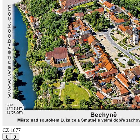
CZ-1877
❮
❯