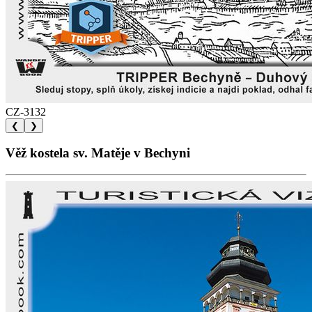
CZ-3132
❮
❯
Věž kostela sv. Matěje v Bechyni