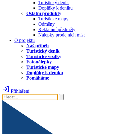
Turistický deník
Doplňky k deníku
Ostatní produkty
Turistické mapy
Odměny
Reklamní předměty
Nálepky prodejních míst
O projektu
Náš příběh
Turistický deník
Turistické vizitky
Fotonálepky
Turistické mapy
Doplňky k deníku
Pomáháme
Přihlášení