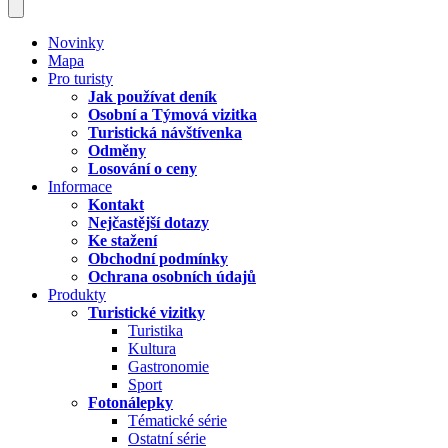
Novinky
Mapa
Pro turisty
Jak používat deník
Osobní a Týmová vizitka
Turistická návštívenka
Odměny
Losování o ceny
Informace
Kontakt
Nejčastější dotazy
Ke stažení
Obchodní podmínky
Ochrana osobních údajů
Produkty
Turistické vizitky
Turistika
Kultura
Gastronomie
Sport
Fotonálepky
Tématické série
Ostatní série