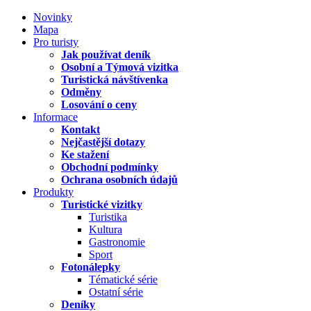
Novinky
Mapa
Pro turisty
Jak používat deník
Osobní a Týmová vizitka
Turistická návštívenka
Odměny
Losování o ceny
Informace
Kontakt
Nejčastější dotazy
Ke stažení
Obchodní podmínky
Ochrana osobních údajů
Produkty
Turistické vizitky
Turistika
Kultura
Gastronomie
Sport
Fotonálepky
Tématické série
Ostatní série
Deníky