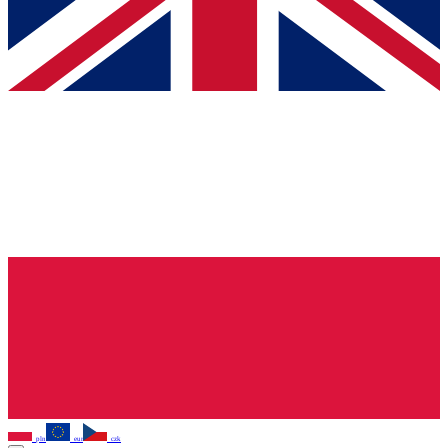
pln
eur
czk