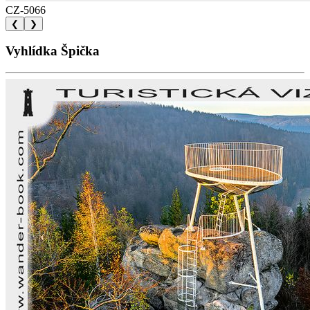
CZ-5066
❮
❯
Vyhlídka Špička