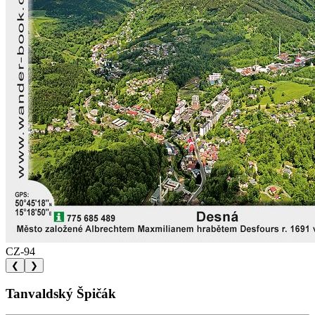
CZ-94
❮
❯
Tanvaldský Špičák