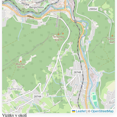
Leaflet
|
©
OpenStreetMap
Vizitky v okolí