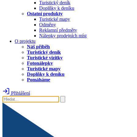
Turistický deník
Doplňky k deníku
Ostatní produkty
Turistické mapy
Odměny
Reklamní předměty
Nálepky prodejních míst
O projektu
Náš příběh
Turistický deník
Turistické vizitky
Fotonálepky
Turistické mapy
Doplňky k deníku
Pomáháme
Přihlášení