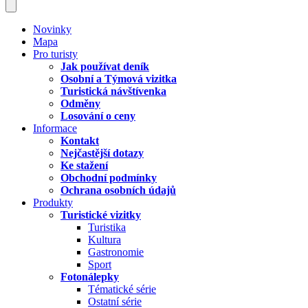
Novinky
Mapa
Pro turisty
Jak používat deník
Osobní a Týmová vizitka
Turistická návštívenka
Odměny
Losování o ceny
Informace
Kontakt
Nejčastější dotazy
Ke stažení
Obchodní podmínky
Ochrana osobních údajů
Produkty
Turistické vizitky
Turistika
Kultura
Gastronomie
Sport
Fotonálepky
Tématické série
Ostatní série