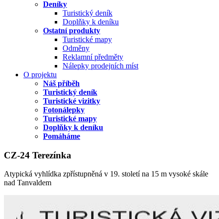
Deníky
Turistický deník
Doplňky k deníku
Ostatní produkty
Turistické mapy
Odměny
Reklamní předměty
Nálepky prodejních míst
O projektu
Náš příběh
Turistický deník
Turistické vizitky
Fotonálepky
Turistické mapy
Doplňky k deníku
Pomáháme
CZ-24 Terezínka
Atypická vyhlídka zpřístupněná v 19. století na 15 m vysoké skále
nad Tanvaldem