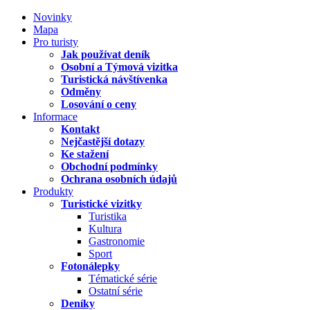
Novinky
Mapa
Pro turisty
Jak používat deník
Osobní a Týmová vizitka
Turistická návštívenka
Odměny
Losování o ceny
Informace
Kontakt
Nejčastější dotazy
Ke stažení
Obchodní podmínky
Ochrana osobních údajů
Produkty
Turistické vizitky
Turistika
Kultura
Gastronomie
Sport
Fotonálepky
Tématické série
Ostatní série
Deníky