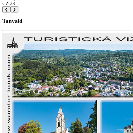
CZ-23
❮
❯
Tanvald