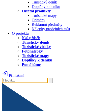
Turistický deník
Doplňky k deníku
Ostatní produkty
Turistické mapy
Odměny
Reklamní předměty
Nálepky prodejních míst
O projektu
Náš příběh
Turistický deník
Turistické vizitky
Fotonálepky
Turistické mapy
Doplňky k deníku
Pomáháme
Přihlášení