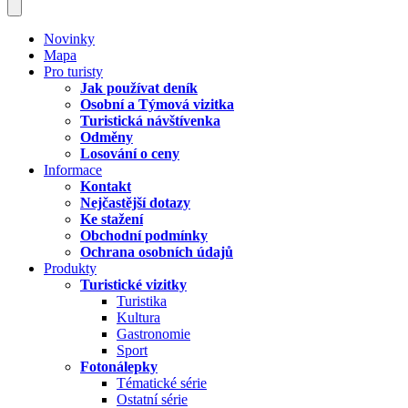
Novinky
Mapa
Pro turisty
Jak používat deník
Osobní a Týmová vizitka
Turistická návštívenka
Odměny
Losování o ceny
Informace
Kontakt
Nejčastější dotazy
Ke stažení
Obchodní podmínky
Ochrana osobních údajů
Produkty
Turistické vizitky
Turistika
Kultura
Gastronomie
Sport
Fotonálepky
Tématické série
Ostatní série