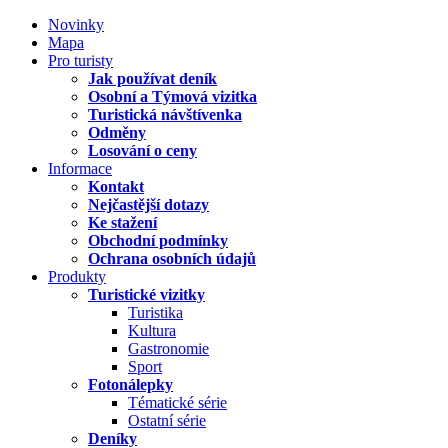
Novinky
Mapa
Pro turisty
Jak používat deník
Osobní a Týmová vizitka
Turistická návštívenka
Odměny
Losování o ceny
Informace
Kontakt
Nejčastější dotazy
Ke stažení
Obchodní podmínky
Ochrana osobních údajů
Produkty
Turistické vizitky
Turistika
Kultura
Gastronomie
Sport
Fotonálepky
Tématické série
Ostatní série
Deníky