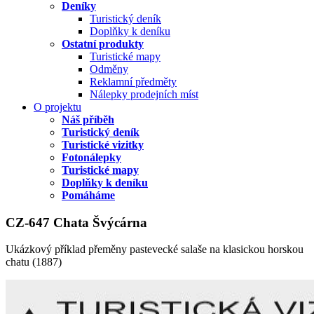
Deníky
Turistický deník
Doplňky k deníku
Ostatní produkty
Turistické mapy
Odměny
Reklamní předměty
Nálepky prodejních míst
O projektu
Náš příběh
Turistický deník
Turistické vizitky
Fotonálepky
Turistické mapy
Doplňky k deníku
Pomáháme
CZ-647 Chata Švýcárna
Ukázkový příklad přeměny pastevecké salaše na klasickou horskou
chatu (1887)