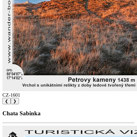
CZ-1601
❮
❯
Chata Sabinka