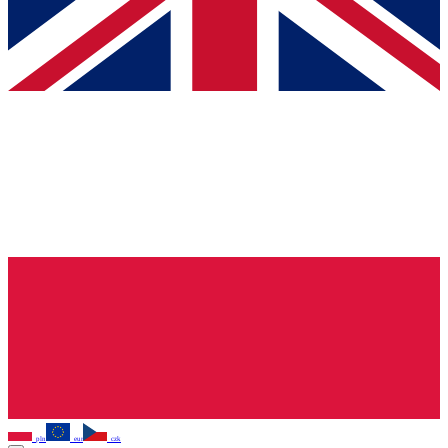
pln
eur
czk