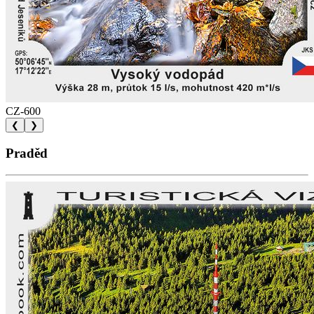
CZ-600
❮
❯
Praděd