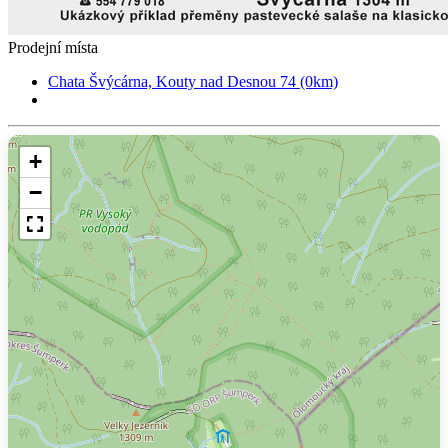
Prodejní místa
Chata Švýcárna, Kouty nad Desnou 74 (0km)
+
−