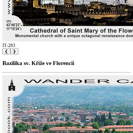
IT-283
❮
❯
Bazilika sv. Kříže ve Florencii