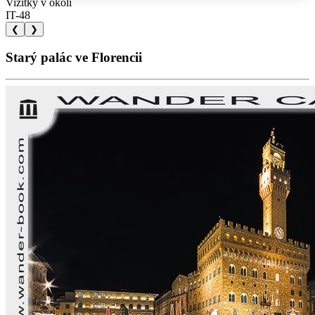
Vizitky v okolí
IT-48
❮
❯
Starý palác ve Florencii