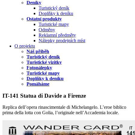
Deníky
Turistický deník
Doplňky k deníku
Ostatní produkty
Turistické mapy
Odměny
Reklamní předměty
Nálepky prodejních míst
O projektu
Náš příběh
Turistický deník
Turistické vizitky
Fotonálepky
Turistické mapy
Doplňky k deníku
Pomáháme
IT-141 Statua di Davide a Firenze
Replica dell’opera rinascimentale di Michelangelo. L’eroe biblico
prima della lotta con Golia, l’originale nell’Accademia locale.