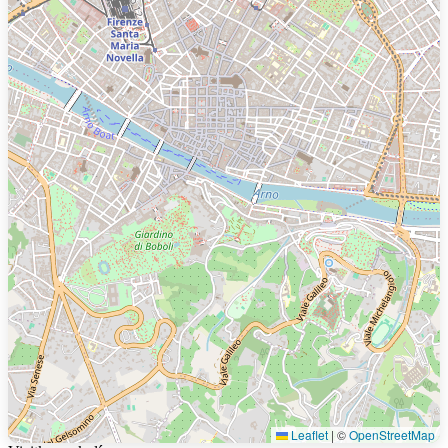
Leaflet
|
©
OpenStreetMap