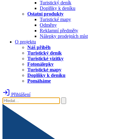
Turistický deník
Doplňky k deníku
Ostatní produkty
Turistické mapy
Odměny
Reklamní předměty
Nálepky prodejních míst
O projektu
Náš příběh
Turistický deník
Turistické vizitky
Fotonálepky
Turistické mapy
Doplňky k deníku
Pomáháme
Přihlášení