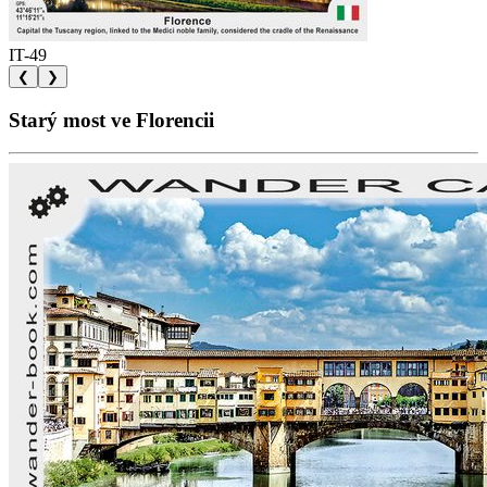
IT-49
❮
❯
Starý most ve Florencii