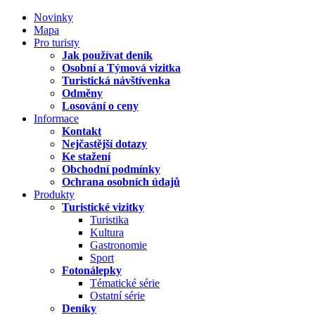
Novinky
Mapa
Pro turisty
Jak používat deník
Osobní a Týmová vizitka
Turistická návštívenka
Odměny
Losování o ceny
Informace
Kontakt
Nejčastější dotazy
Ke stažení
Obchodní podmínky
Ochrana osobních údajů
Produkty
Turistické vizitky
Turistika
Kultura
Gastronomie
Sport
Fotonálepky
Tématické série
Ostatní série
Deníky