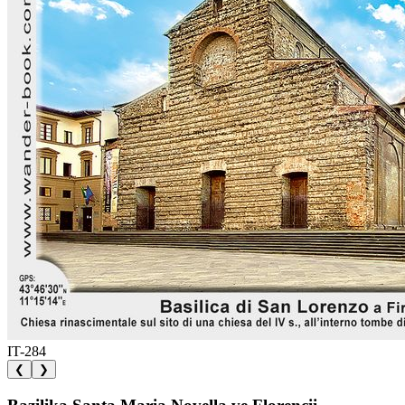
IT-284
❮
❯