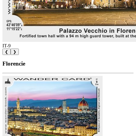
IT-9
❮
❯
Florencie