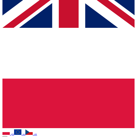
pln
eur
czk