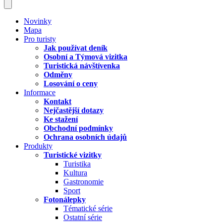
Novinky
Mapa
Pro turisty
Jak používat deník
Osobní a Týmová vizitka
Turistická návštívenka
Odměny
Losování o ceny
Informace
Kontakt
Nejčastější dotazy
Ke stažení
Obchodní podmínky
Ochrana osobních údajů
Produkty
Turistické vizitky
Turistika
Kultura
Gastronomie
Sport
Fotonálepky
Tématické série
Ostatní série