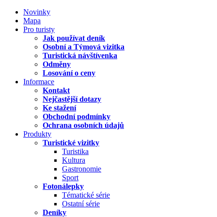
Novinky
Mapa
Pro turisty
Jak používat deník
Osobní a Týmová vizitka
Turistická návštívenka
Odměny
Losování o ceny
Informace
Kontakt
Nejčastější dotazy
Ke stažení
Obchodní podmínky
Ochrana osobních údajů
Produkty
Turistické vizitky
Turistika
Kultura
Gastronomie
Sport
Fotonálepky
Tématické série
Ostatní série
Deníky