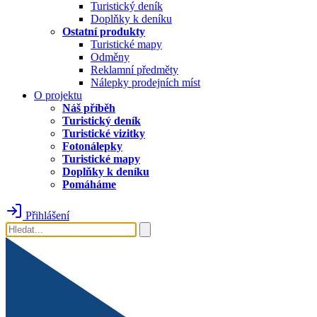
Turistický deník
Doplňky k deníku
Ostatní produkty
Turistické mapy
Odměny
Reklamní předměty
Nálepky prodejních míst
O projektu
Náš příběh
Turistický deník
Turistické vizitky
Fotonálepky
Turistické mapy
Doplňky k deníku
Pomáháme
Přihlášení