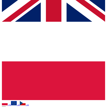
pln
eur
czk