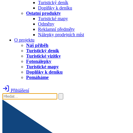
Turistický deník
Doplňky k deníku
Ostatní produkty
Turistické mapy
Odměny
Reklamní předměty
Nálepky prodejních míst
O projektu
Náš příběh
Turistický deník
Turistické vizitky
Fotonálepky
Turistické mapy
Doplňky k deníku
Pomáháme
Přihlášení