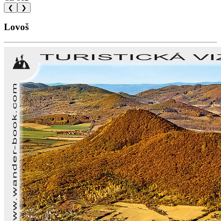
❮
❯
Lovoš