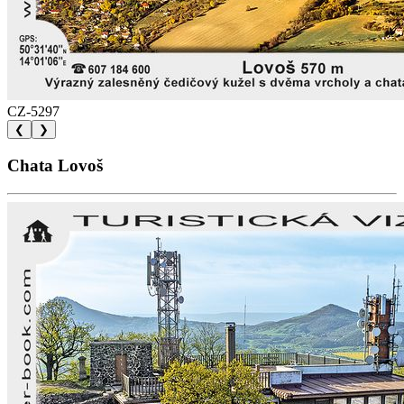
CZ-5297
❮
❯
Chata Lovoš