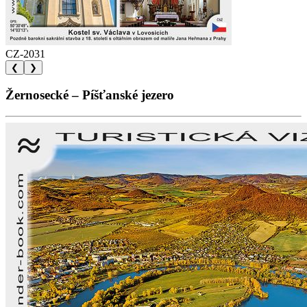
CZ-2031
❮
❯
Žernosecké – Píšťanské jezero