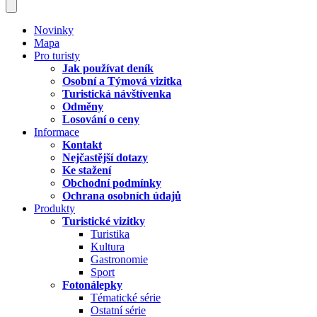
Novinky
Mapa
Pro turisty
Jak používat deník
Osobní a Týmová vizitka
Turistická návštívenka
Odměny
Losování o ceny
Informace
Kontakt
Nejčastější dotazy
Ke stažení
Obchodní podmínky
Ochrana osobních údajů
Produkty
Turistické vizitky
Turistika
Kultura
Gastronomie
Sport
Fotonálepky
Tématické série
Ostatní série