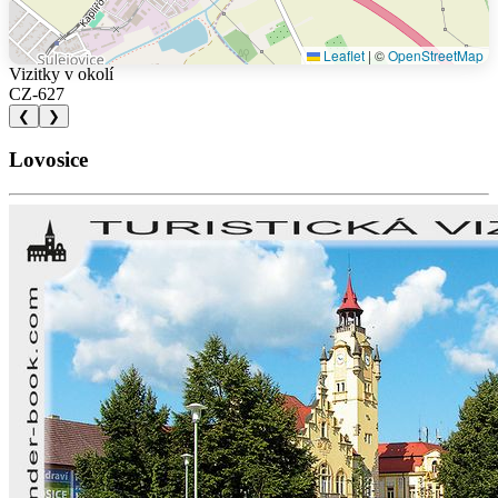
Leaflet
|
©
OpenStreetMap
Vizitky v okolí
CZ-627
❮
❯
Lovosice