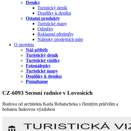
Deníky
Turistický deník
Doplňky k deníku
Ostatní produkty
Turistické mapy
Odměny
Reklamní předměty
Nálepky prodejních míst
O projektu
Náš příběh
Turistický deník
Turistické vizitky
Fotonálepky
Turistické mapy
Doplňky k deníku
Pomáháme
CZ-6093 Secesní radnice v Lovosicích
Budova od architekta Karla Rehatscheka s členitým průčelím a
bohatou štukovou výzdobou