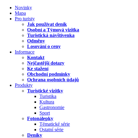
Novinky
Mapa
Pro turisty
Jak používat deník
Osobní a Týmová vizitka
Turistická návštívenka
Odměny
Losování o ceny
Informace
Kontakt
Nejčastější dotazy
Ke stažení
Obchodní podmínky
Ochrana osobních údajů
Produkty
Turistické vizitky
Turistika
Kultura
Gastronomie
Sport
Fotonálepky
Tématické série
Ostatní série
Deníky