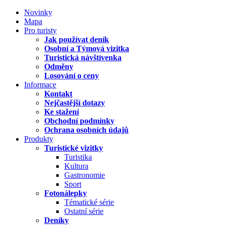
Novinky
Mapa
Pro turisty
Jak používat deník
Osobní a Týmová vizitka
Turistická návštívenka
Odměny
Losování o ceny
Informace
Kontakt
Nejčastější dotazy
Ke stažení
Obchodní podmínky
Ochrana osobních údajů
Produkty
Turistické vizitky
Turistika
Kultura
Gastronomie
Sport
Fotonálepky
Tématické série
Ostatní série
Deníky