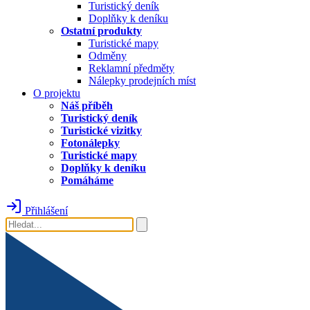
Turistický deník
Doplňky k deníku
Ostatní produkty
Turistické mapy
Odměny
Reklamní předměty
Nálepky prodejních míst
O projektu
Náš příběh
Turistický deník
Turistické vizitky
Fotonálepky
Turistické mapy
Doplňky k deníku
Pomáháme
Přihlášení