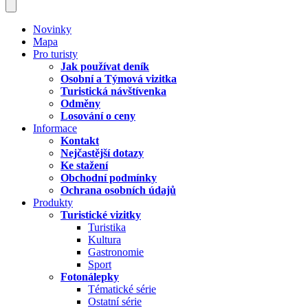
Novinky
Mapa
Pro turisty
Jak používat deník
Osobní a Týmová vizitka
Turistická návštívenka
Odměny
Losování o ceny
Informace
Kontakt
Nejčastější dotazy
Ke stažení
Obchodní podmínky
Ochrana osobních údajů
Produkty
Turistické vizitky
Turistika
Kultura
Gastronomie
Sport
Fotonálepky
Tématické série
Ostatní série