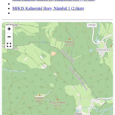
MěKIS Kašperské Hory, Náměstí 1 (2.6km)
+
−