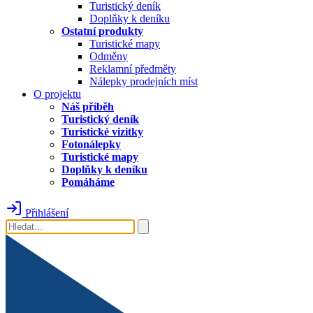
Turistický deník
Doplňky k deníku
Ostatní produkty
Turistické mapy
Odměny
Reklamní předměty
Nálepky prodejních míst
O projektu
Náš příběh
Turistický deník
Turistické vizitky
Fotonálepky
Turistické mapy
Doplňky k deníku
Pomáháme
Přihlášení