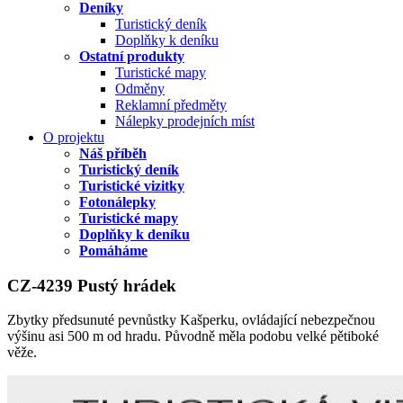
Deníky
Turistický deník
Doplňky k deníku
Ostatní produkty
Turistické mapy
Odměny
Reklamní předměty
Nálepky prodejních míst
O projektu
Náš příběh
Turistický deník
Turistické vizitky
Fotonálepky
Turistické mapy
Doplňky k deníku
Pomáháme
CZ-4239 Pustý hrádek
Zbytky předsunuté pevnůstky Kašperku, ovládající nebezpečnou
výšinu asi 500 m od hradu. Původně měla podobu velké pětiboké
věže.