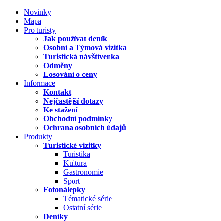
Novinky
Mapa
Pro turisty
Jak používat deník
Osobní a Týmová vizitka
Turistická návštívenka
Odměny
Losování o ceny
Informace
Kontakt
Nejčastější dotazy
Ke stažení
Obchodní podmínky
Ochrana osobních údajů
Produkty
Turistické vizitky
Turistika
Kultura
Gastronomie
Sport
Fotonálepky
Tématické série
Ostatní série
Deníky