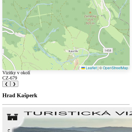
Leaflet
|
©
OpenStreetMap
Vizitky v okolí
CZ-679
❮
❯
Hrad Kašperk