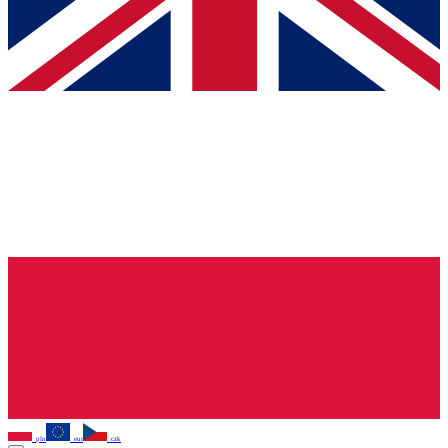
pln
eur
czk