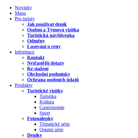
Novinky
Mapa
Pro turisty
Jak používat deník
Osobní a Týmová vizitka
Turistická návštívenka
Odměny
Losování o ceny
Informace
Kontakt
Nejčastější dotazy
Ke stažení
Obchodní podmínky
Ochrana osobních údajů
Produkty
Turistické vizitky
Turistika
Kultura
Gastronomie
Sport
Fotonálepky
Tématické série
Ostatní série
Deníky