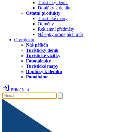
Turistický deník
Doplňky k deníku
Ostatní produkty
Turistické mapy
Odměny
Reklamní předměty
Nálepky prodejních míst
O projektu
Náš příběh
Turistický deník
Turistické vizitky
Fotonálepky
Turistické mapy
Doplňky k deníku
Pomáháme
Přihlášení