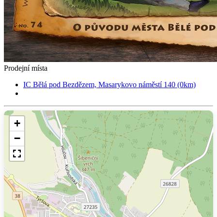
Prodejní místa
IC Bělá pod Bezdězem, Masarykovo náměstí 140 (0km)
+
−