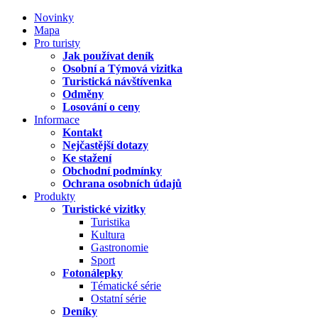
Novinky
Mapa
Pro turisty
Jak používat deník
Osobní a Týmová vizitka
Turistická návštívenka
Odměny
Losování o ceny
Informace
Kontakt
Nejčastější dotazy
Ke stažení
Obchodní podmínky
Ochrana osobních údajů
Produkty
Turistické vizitky
Turistika
Kultura
Gastronomie
Sport
Fotonálepky
Tématické série
Ostatní série
Deníky