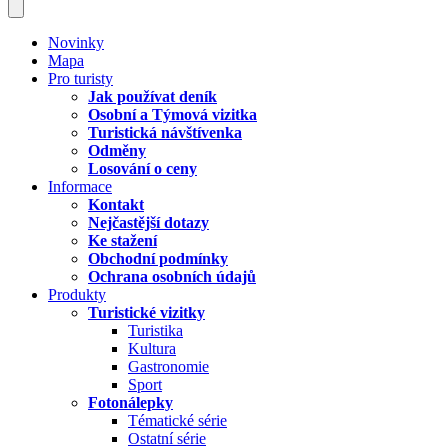
Novinky
Mapa
Pro turisty
Jak používat deník
Osobní a Týmová vizitka
Turistická návštívenka
Odměny
Losování o ceny
Informace
Kontakt
Nejčastější dotazy
Ke stažení
Obchodní podmínky
Ochrana osobních údajů
Produkty
Turistické vizitky
Turistika
Kultura
Gastronomie
Sport
Fotonálepky
Tématické série
Ostatní série