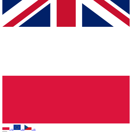
pln
eur
czk