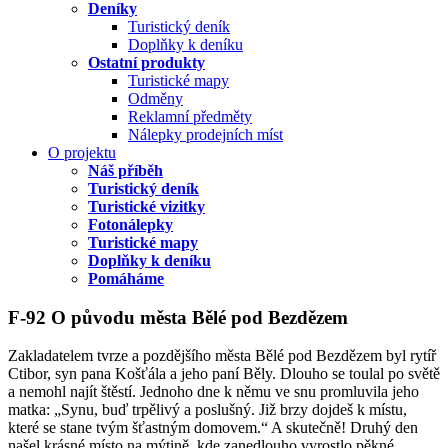
Deníky
Turistický deník
Doplňky k deníku
Ostatní produkty
Turistické mapy
Odměny
Reklamní předměty
Nálepky prodejních míst
O projektu
Náš příběh
Turistický deník
Turistické vizitky
Fotonálepky
Turistické mapy
Doplňky k deníku
Pomáháme
F-92 O původu města Bělé pod Bezdězem
Zakladatelem tvrze a pozdějšího města Bělé pod Bezdězem byl rytíř
Ctibor, syn pana Košťála a jeho paní Běly. Dlouho se toulal po světě
a nemohl najít štěstí. Jednoho dne k němu ve snu promluvila jeho
matka: „Synu, buď trpělivý a poslušný. Již brzy dojdeš k místu,
které se stane tvým šťastným domovem.“ A skutečně! Druhý den
našel krásné místo na mýtině, kde zanedlouho vyrostlo pěkné