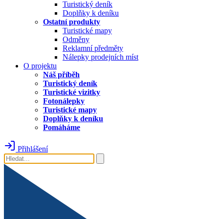
Turistický deník
Doplňky k deníku
Ostatní produkty
Turistické mapy
Odměny
Reklamní předměty
Nálepky prodejních míst
O projektu
Náš příběh
Turistický deník
Turistické vizitky
Fotonálepky
Turistické mapy
Doplňky k deníku
Pomáháme
Přihlášení