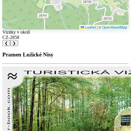
Leaflet
|
©
OpenStreetMap
Vizitky v okolí
CZ-2858
❮
❯
Pramen Lužické Nisy