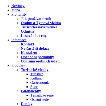
Novinky
Mapa
Pro turisty
Jak používat deník
Osobní a Týmová vizitka
Turistická návštívenka
Odměny
Losování o ceny
Informace
Kontakt
Nejčastější dotazy
Ke stažení
Obchodní podmínky
Ochrana osobních údajů
Produkty
Turistické vizitky
Turistika
Kultura
Gastronomie
Sport
Fotonálepky
Tématické série
Ostatní série
Deníky