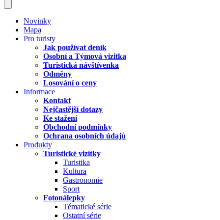
Novinky
Mapa
Pro turisty
Jak používat deník
Osobní a Týmová vizitka
Turistická návštívenka
Odměny
Losování o ceny
Informace
Kontakt
Nejčastější dotazy
Ke stažení
Obchodní podmínky
Ochrana osobních údajů
Produkty
Turistické vizitky
Turistika
Kultura
Gastronomie
Sport
Fotonálepky
Tématické série
Ostatní série