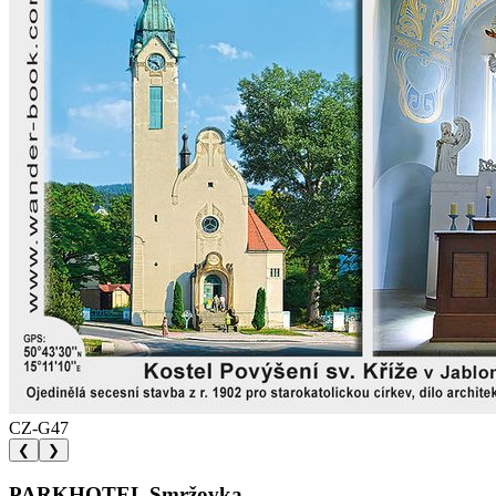
CZ-G47
❮
❯
PARKHOTEL Smržovka