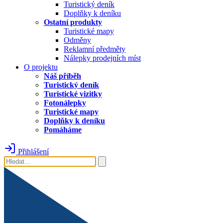
Turistický deník
Doplňky k deníku
Ostatní produkty
Turistické mapy
Odměny
Reklamní předměty
Nálepky prodejních míst
O projektu
Náš příběh
Turistický deník
Turistické vizitky
Fotonálepky
Turistické mapy
Doplňky k deníku
Pomáháme
Přihlášení