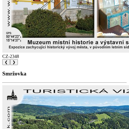
CZ-2348
❮
❯
Smržovka