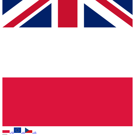
pln
eur
czk