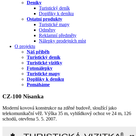
Deníky
Turistický deník
Doplňky k deníku
Ostatní produkty
Turistické mapy
Odměny
Reklamní předměty
Nálepky prodejních míst
O projektu
Náš příběh
Turistický deník
Turistické vizitky
Fotonálepky
Turistické mapy
Doplňky k deníku
Pomáháme
CZ-100 Nisanka
Moderní kovová konstrukce na zděné budově, sloužící jako
telekomunikační věž. Výška 35 m, vyhlídkový ochoz ve 24 m, 126
schodů, otevřena 5. 5. 2007.