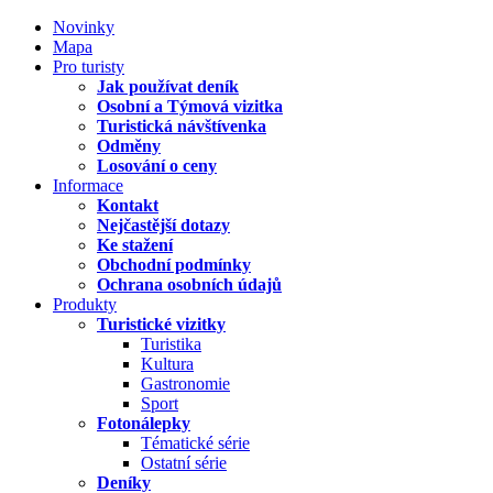
Novinky
Mapa
Pro turisty
Jak používat deník
Osobní a Týmová vizitka
Turistická návštívenka
Odměny
Losování o ceny
Informace
Kontakt
Nejčastější dotazy
Ke stažení
Obchodní podmínky
Ochrana osobních údajů
Produkty
Turistické vizitky
Turistika
Kultura
Gastronomie
Sport
Fotonálepky
Tématické série
Ostatní série
Deníky