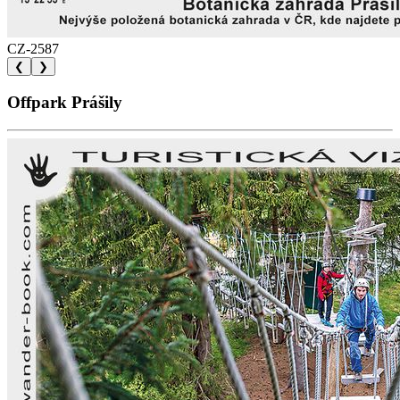
CZ-2587
❮
❯
Offpark Prášily