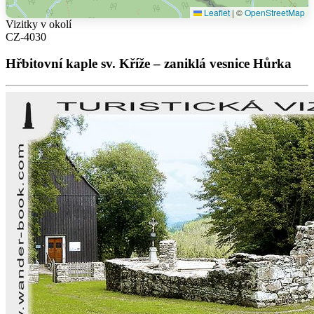
Leaflet
|
©
OpenStreetMap
Vizitky v okolí
CZ-4030
Hřbitovní kaple sv. Kříže – zaniklá vesnice Hůrka