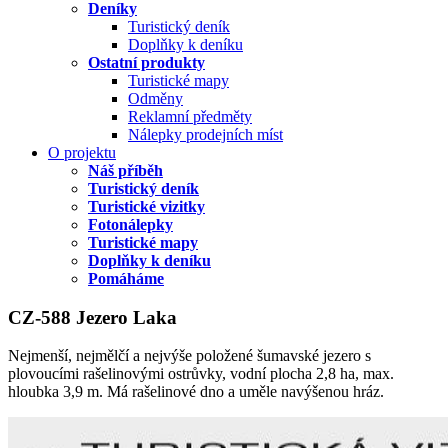
Deníky
Turistický deník
Doplňky k deníku
Ostatní produkty
Turistické mapy
Odměny
Reklamní předměty
Nálepky prodejních míst
O projektu
Náš příběh
Turistický deník
Turistické vizitky
Fotonálepky
Turistické mapy
Doplňky k deníku
Pomáháme
CZ-588 Jezero Laka
Nejmenší, nejmělčí a nejvýše položené šumavské jezero s
plovoucími rašelinovými ostrůvky, vodní plocha 2,8 ha, max.
hloubka 3,9 m. Má rašelinové dno a uměle navýšenou hráz.