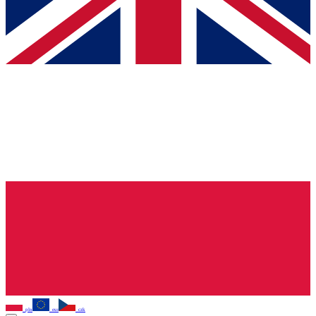
pln
eur
czk