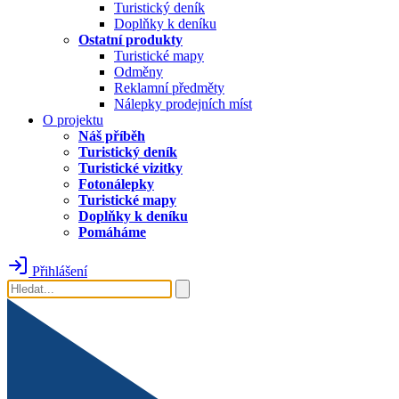
Turistický deník
Doplňky k deníku
Ostatní produkty
Turistické mapy
Odměny
Reklamní předměty
Nálepky prodejních míst
O projektu
Náš příběh
Turistický deník
Turistické vizitky
Fotonálepky
Turistické mapy
Doplňky k deníku
Pomáháme
Přihlášení