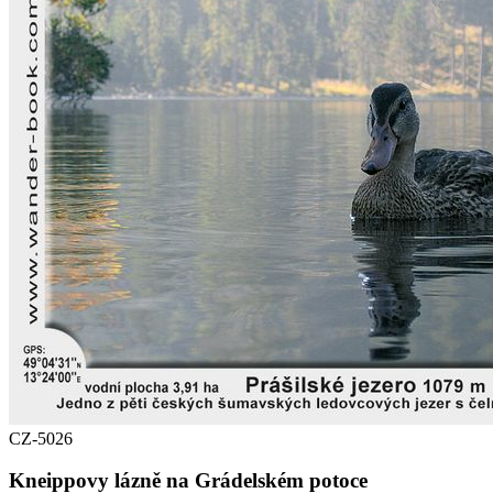
CZ-5026
Kneippovy lázně na Grádelském potoce