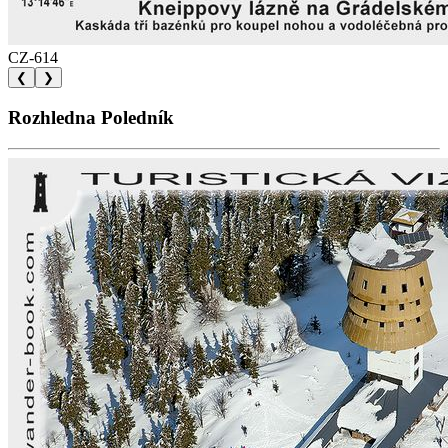
CZ-614
❮
❯
Rozhledna Poledník