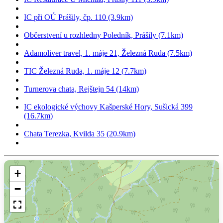
IC při OÚ Prášily, čp. 110 (3.9km)
Občerstvení u rozhledny Poledník, Prášily (7.1km)
Adamoliver travel, 1. máje 21, Železná Ruda (7.5km)
TIC Železná Ruda, 1. máje 12 (7.7km)
Turnerova chata, Rejštejn 54 (14km)
IC ekologické výchovy Kašperské Hory, Sušická 399
(16.7km)
Chata Terezka, Kvilda 35 (20.9km)
+
−