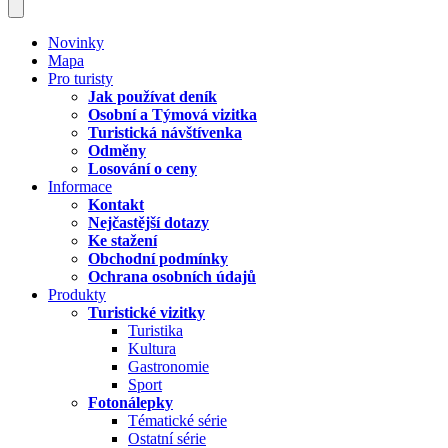
Novinky
Mapa
Pro turisty
Jak používat deník
Osobní a Týmová vizitka
Turistická návštívenka
Odměny
Losování o ceny
Informace
Kontakt
Nejčastější dotazy
Ke stažení
Obchodní podmínky
Ochrana osobních údajů
Produkty
Turistické vizitky
Turistika
Kultura
Gastronomie
Sport
Fotonálepky
Tématické série
Ostatní série