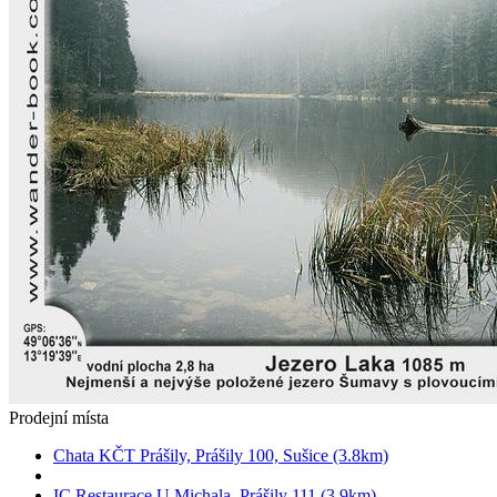
Prodejní místa
Chata KČT Prášily, Prášily 100, Sušice (3.8km)
IC Restaurace U Michala, Prášily 111 (3.9km)