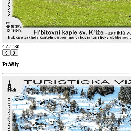
CZ-1580
❮
❯
Prášily