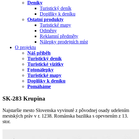
Deníky
Turistický deník
Doplňky k deníku
Ostatní produkty
Turistické mapy
Odměny
Reklamní předměty
Nálepky prodejních míst
O projektu
Náš příběh
Turistický deník
Turistické vizitky
Fotonálepky
Turistické mapy
Doplňky k deníku
Pomáháme
SK-283 Krupina
Najstaršie mesto Slovenska vyvinuté z pôvodnej osady udelením
mestských práv v r. 1238. Románska bazilika s opevnením z 13.
stor.