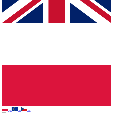
pln
eur
czk