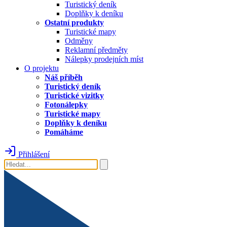
Turistický deník
Doplňky k deníku
Ostatní produkty
Turistické mapy
Odměny
Reklamní předměty
Nálepky prodejních míst
O projektu
Náš příběh
Turistický deník
Turistické vizitky
Fotonálepky
Turistické mapy
Doplňky k deníku
Pomáháme
Přihlášení