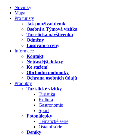
Novinky
Mapa
Pro turisty
Jak používat deník
Osobní a Týmová vizitka
Turistická návštívenka
Odměny
Losování o ceny
Informace
Kontakt
Nejčastější dotazy
Ke stažení
Obchodní podmínky
Ochrana osobních údajů
Produkty
Turistické vizitky
Turistika
Kultura
Gastronomie
Sport
Fotonálepky
Tématické série
Ostatní série
Deníky