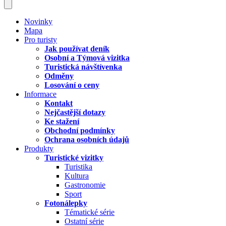
Novinky
Mapa
Pro turisty
Jak používat deník
Osobní a Týmová vizitka
Turistická návštívenka
Odměny
Losování o ceny
Informace
Kontakt
Nejčastější dotazy
Ke stažení
Obchodní podmínky
Ochrana osobních údajů
Produkty
Turistické vizitky
Turistika
Kultura
Gastronomie
Sport
Fotonálepky
Tématické série
Ostatní série