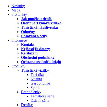
Novinky
Mapa
Pro turisty
Jak používat deník
Osobní a Týmová vizitka
Turistická návštívenka
Odměny
Losování o ceny
Informace
Kontakt
Nejčastější dotazy
Ke stažení
Obchodní podmínky
Ochrana osobních údajů
Produkty
Turistické vizitky
Turistika
Kultura
Gastronomie
Sport
Fotonálepky
Tématické série
Ostatní série
Deníky