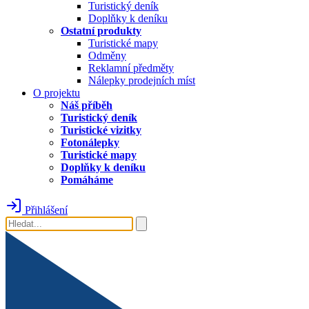
Turistický deník
Doplňky k deníku
Ostatní produkty
Turistické mapy
Odměny
Reklamní předměty
Nálepky prodejních míst
O projektu
Náš příběh
Turistický deník
Turistické vizitky
Fotonálepky
Turistické mapy
Doplňky k deníku
Pomáháme
Přihlášení