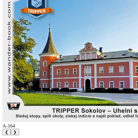
A-164
❮
❯