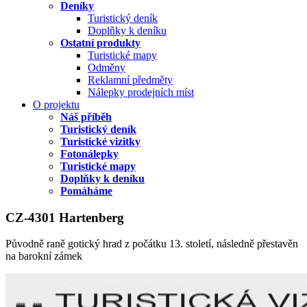
Deníky
Turistický deník
Doplňky k deníku
Ostatní produkty
Turistické mapy
Odměny
Reklamní předměty
Nálepky prodejních míst
O projektu
Náš příběh
Turistický deník
Turistické vizitky
Fotonálepky
Turistické mapy
Doplňky k deníku
Pomáháme
CZ-4301 Hartenberg
Původně raně gotický hrad z počátku 13. století, následně přestavěn
na barokní zámek