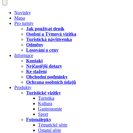
Novinky
Mapa
Pro turisty
Jak používat deník
Osobní a Týmová vizitka
Turistická návštívenka
Odměny
Losování o ceny
Informace
Kontakt
Nejčastější dotazy
Ke stažení
Obchodní podmínky
Ochrana osobních údajů
Produkty
Turistické vizitky
Turistika
Kultura
Gastronomie
Sport
Fotonálepky
Tématické série
Ostatní série