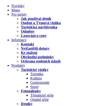
Novinky
Mapa
Pro turisty
Jak používat deník
Osobní a Týmová vizitka
Turistická návštívenka
Odměny
Losování o ceny
Informace
Kontakt
Nejčastější dotazy
Ke stažení
Obchodní podmínky
Ochrana osobních údajů
Produkty
Turistické vizitky
Turistika
Kultura
Gastronomie
Sport
Fotonálepky
Tématické série
Ostatní série
Deníky