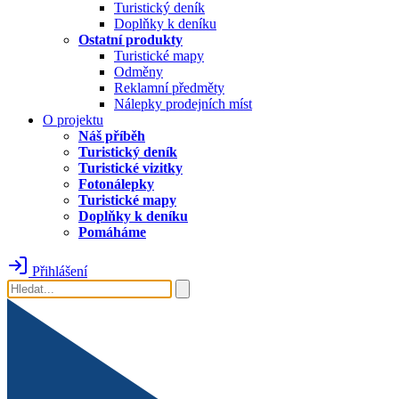
Turistický deník
Doplňky k deníku
Ostatní produkty
Turistické mapy
Odměny
Reklamní předměty
Nálepky prodejních míst
O projektu
Náš příběh
Turistický deník
Turistické vizitky
Fotonálepky
Turistické mapy
Doplňky k deníku
Pomáháme
Přihlášení