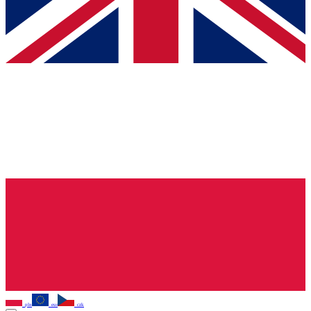
pln
eur
czk