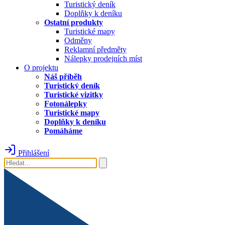
Turistický deník
Doplňky k deníku
Ostatní produkty
Turistické mapy
Odměny
Reklamní předměty
Nálepky prodejních míst
O projektu
Náš příběh
Turistický deník
Turistické vizitky
Fotonálepky
Turistické mapy
Doplňky k deníku
Pomáháme
Přihlášení