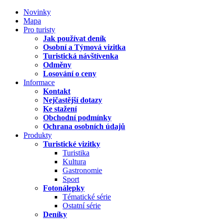
Novinky
Mapa
Pro turisty
Jak používat deník
Osobní a Týmová vizitka
Turistická návštívenka
Odměny
Losování o ceny
Informace
Kontakt
Nejčastější dotazy
Ke stažení
Obchodní podmínky
Ochrana osobních údajů
Produkty
Turistické vizitky
Turistika
Kultura
Gastronomie
Sport
Fotonálepky
Tématické série
Ostatní série
Deníky