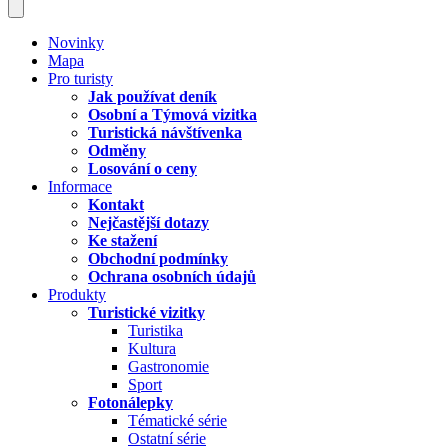
Novinky
Mapa
Pro turisty
Jak používat deník
Osobní a Týmová vizitka
Turistická návštívenka
Odměny
Losování o ceny
Informace
Kontakt
Nejčastější dotazy
Ke stažení
Obchodní podmínky
Ochrana osobních údajů
Produkty
Turistické vizitky
Turistika
Kultura
Gastronomie
Sport
Fotonálepky
Tématické série
Ostatní série