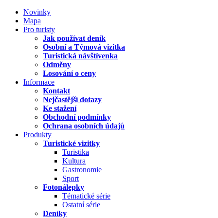
Novinky
Mapa
Pro turisty
Jak používat deník
Osobní a Týmová vizitka
Turistická návštívenka
Odměny
Losování o ceny
Informace
Kontakt
Nejčastější dotazy
Ke stažení
Obchodní podmínky
Ochrana osobních údajů
Produkty
Turistické vizitky
Turistika
Kultura
Gastronomie
Sport
Fotonálepky
Tématické série
Ostatní série
Deníky