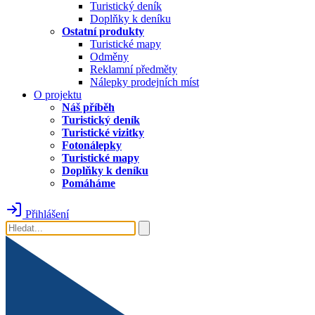
Turistický deník
Doplňky k deníku
Ostatní produkty
Turistické mapy
Odměny
Reklamní předměty
Nálepky prodejních míst
O projektu
Náš příběh
Turistický deník
Turistické vizitky
Fotonálepky
Turistické mapy
Doplňky k deníku
Pomáháme
Přihlášení