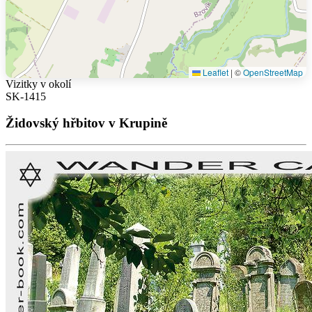
Leaflet
|
©
OpenStreetMap
Vizitky v okolí
SK-1415
Židovský hřbitov v Krupině