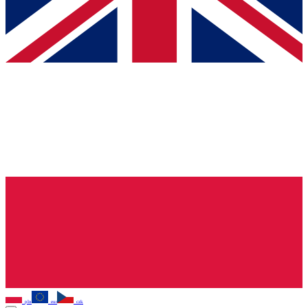
pln
eur
czk