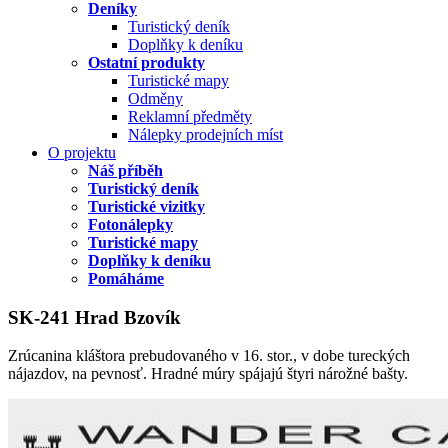
Deníky
Turistický deník
Doplňky k deníku
Ostatní produkty
Turistické mapy
Odměny
Reklamní předměty
Nálepky prodejních míst
O projektu
Náš příběh
Turistický deník
Turistické vizitky
Fotonálepky
Turistické mapy
Doplňky k deníku
Pomáháme
SK-241 Hrad Bzovík
Zrúcanina kláštora prebudovaného v 16. stor., v dobe tureckých
nájazdov, na pevnosť. Hradné múry spájajú štyri nárožné bašty.