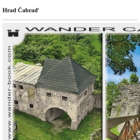
Hrad Čabraď