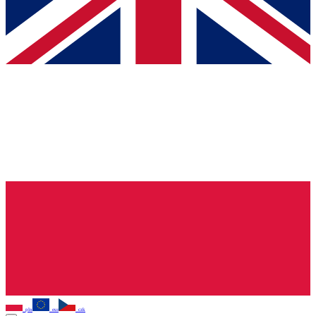
pln
eur
czk