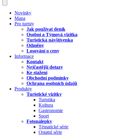
Novinky
Mapa
Pro turisty
Jak používat deník
Osobní a Týmová vizitka
Turistická návštívenka
Odměny
Losování o ceny
Informace
Kontakt
Nejčastější dotazy
Ke stažení
Obchodní podmínky
Ochrana osobních údajů
Produkty
Turistické vizitky
Turistika
Kultura
Gastronomie
Sport
Fotonálepky
Tématické série
Ostatní série