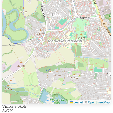
Leaflet
|
©
OpenStreetMap
Vizitky v okolí
A-G29