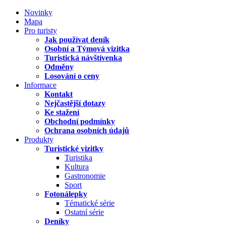
Novinky
Mapa
Pro turisty
Jak používat deník
Osobní a Týmová vizitka
Turistická návštívenka
Odměny
Losování o ceny
Informace
Kontakt
Nejčastější dotazy
Ke stažení
Obchodní podmínky
Ochrana osobních údajů
Produkty
Turistické vizitky
Turistika
Kultura
Gastronomie
Sport
Fotonálepky
Tématické série
Ostatní série
Deníky