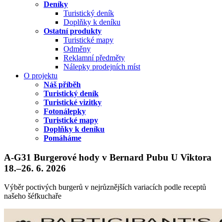
Deníky
Turistický deník
Doplňky k deníku
Ostatní produkty
Turistické mapy
Odměny
Reklamní předměty
Nálepky prodejních míst
O projektu
Náš příběh
Turistický deník
Turistické vizitky
Fotonálepky
Turistické mapy
Doplňky k deníku
Pomáháme
A-G31 Burgerové hody v Bernard Pubu U Viktora
18.–26. 6. 2026
Výběr poctivých burgerů v nejrůznějších variacích podle receptů
našeho šéfkuchaře