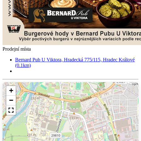
Prodejní místa
Bernard Pub U Viktora, Hradecká 775/115, Hradec Králové
(0.1km)
+
−