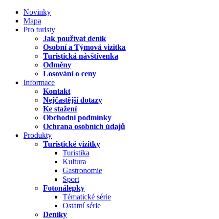
Novinky
Mapa
Pro turisty
Jak používat deník
Osobní a Týmová vizitka
Turistická návštívenka
Odměny
Losování o ceny
Informace
Kontakt
Nejčastější dotazy
Ke stažení
Obchodní podmínky
Ochrana osobních údajů
Produkty
Turistické vizitky
Turistika
Kultura
Gastronomie
Sport
Fotonálepky
Tématické série
Ostatní série
Deníky