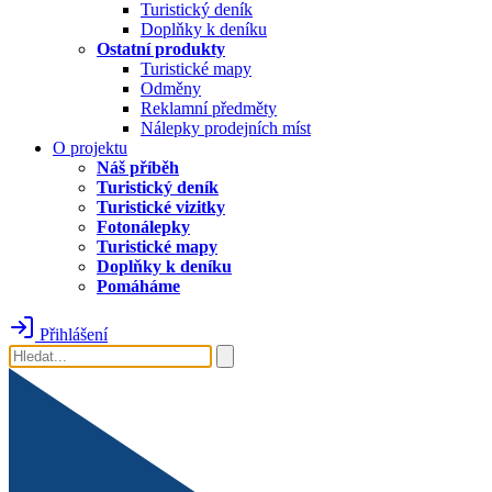
Turistický deník
Doplňky k deníku
Ostatní produkty
Turistické mapy
Odměny
Reklamní předměty
Nálepky prodejních míst
O projektu
Náš příběh
Turistický deník
Turistické vizitky
Fotonálepky
Turistické mapy
Doplňky k deníku
Pomáháme
Přihlášení