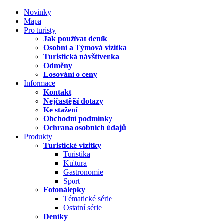
Novinky
Mapa
Pro turisty
Jak používat deník
Osobní a Týmová vizitka
Turistická návštívenka
Odměny
Losování o ceny
Informace
Kontakt
Nejčastější dotazy
Ke stažení
Obchodní podmínky
Ochrana osobních údajů
Produkty
Turistické vizitky
Turistika
Kultura
Gastronomie
Sport
Fotonálepky
Tématické série
Ostatní série
Deníky