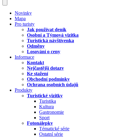
Novinky
Mapa
Pro turisty
Jak používat deník
Osobní a Týmová vizitka
Turistická návštívenka
Odměny
Losování o ceny
Informace
Kontakt
Nejčastější dotazy
Ke stažení
Obchodní podmínky
Ochrana osobních údajů
Produkty
Turistické vizitky
Turistika
Kultura
Gastronomie
Sport
Fotonálepky
Tématické série
Ostatní série