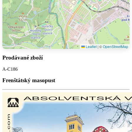
Leaflet
|
©
OpenStreetMap
Prodávané zboží
A-C186
Frenštátský masopust