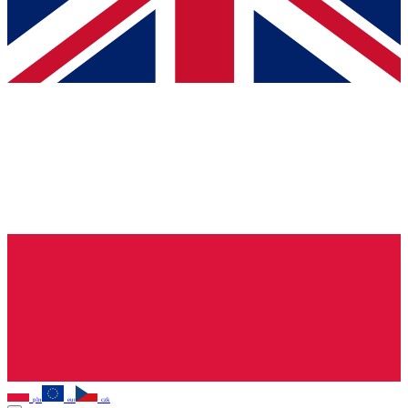
pln
eur
czk