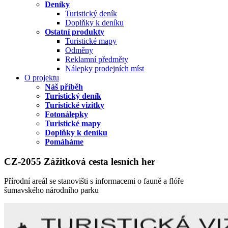
Deníky
Turistický deník
Doplňky k deníku
Ostatní produkty
Turistické mapy
Odměny
Reklamní předměty
Nálepky prodejních míst
O projektu
Náš příběh
Turistický deník
Turistické vizitky
Fotonálepky
Turistické mapy
Doplňky k deníku
Pomáháme
CZ-2055 Zážitková cesta lesních her
Přírodní areál se stanovišti s informacemi o fauně a flóře
šumavského národního parku