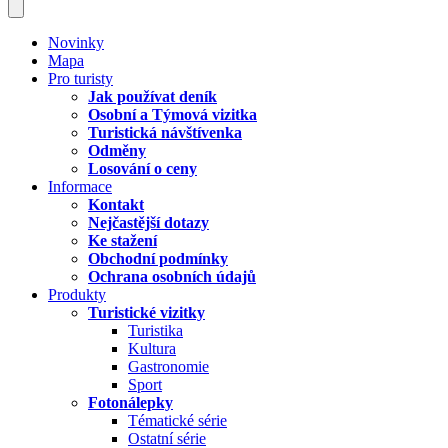
Novinky
Mapa
Pro turisty
Jak používat deník
Osobní a Týmová vizitka
Turistická návštívenka
Odměny
Losování o ceny
Informace
Kontakt
Nejčastější dotazy
Ke stažení
Obchodní podmínky
Ochrana osobních údajů
Produkty
Turistické vizitky
Turistika
Kultura
Gastronomie
Sport
Fotonálepky
Tématické série
Ostatní série