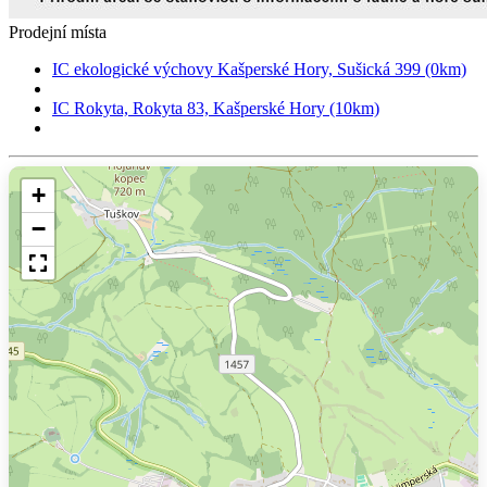
Prodejní místa
IC ekologické výchovy Kašperské Hory, Sušická 399 (0km)
IC Rokyta, Rokyta 83, Kašperské Hory (10km)
+
−