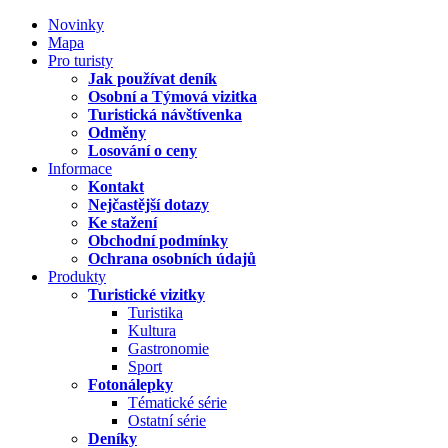
Novinky
Mapa
Pro turisty
Jak používat deník
Osobní a Týmová vizitka
Turistická návštívenka
Odměny
Losování o ceny
Informace
Kontakt
Nejčastější dotazy
Ke stažení
Obchodní podmínky
Ochrana osobních údajů
Produkty
Turistické vizitky
Turistika
Kultura
Gastronomie
Sport
Fotonálepky
Tématické série
Ostatní série
Deníky