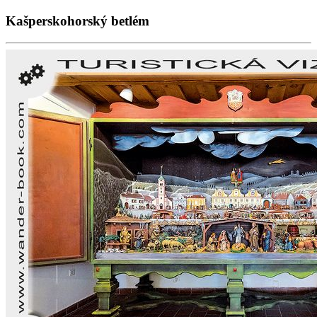
Kašperskohorský betlém