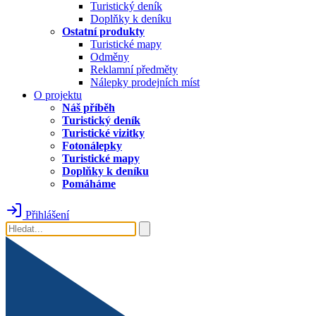
Turistický deník
Doplňky k deníku
Ostatní produkty
Turistické mapy
Odměny
Reklamní předměty
Nálepky prodejních míst
O projektu
Náš příběh
Turistický deník
Turistické vizitky
Fotonálepky
Turistické mapy
Doplňky k deníku
Pomáháme
Přihlášení