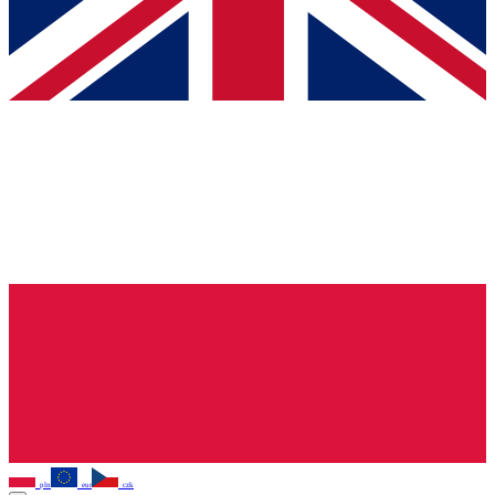
pln
eur
czk