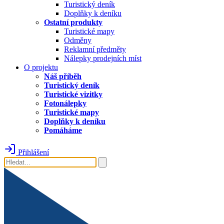
Turistický deník
Doplňky k deníku
Ostatní produkty
Turistické mapy
Odměny
Reklamní předměty
Nálepky prodejních míst
O projektu
Náš příběh
Turistický deník
Turistické vizitky
Fotonálepky
Turistické mapy
Doplňky k deníku
Pomáháme
Přihlášení