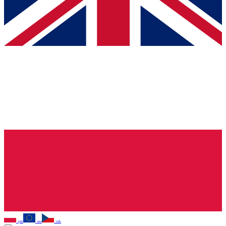
pln
eur
czk