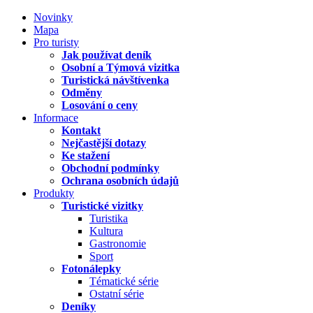
Novinky
Mapa
Pro turisty
Jak používat deník
Osobní a Týmová vizitka
Turistická návštívenka
Odměny
Losování o ceny
Informace
Kontakt
Nejčastější dotazy
Ke stažení
Obchodní podmínky
Ochrana osobních údajů
Produkty
Turistické vizitky
Turistika
Kultura
Gastronomie
Sport
Fotonálepky
Tématické série
Ostatní série
Deníky