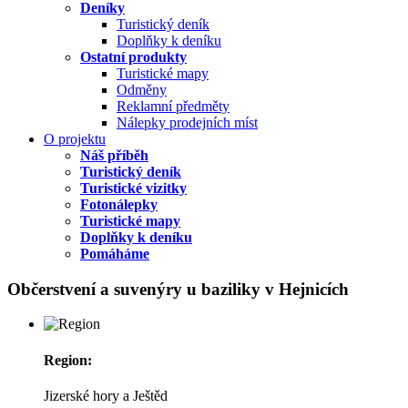
Deníky
Turistický deník
Doplňky k deníku
Ostatní produkty
Turistické mapy
Odměny
Reklamní předměty
Nálepky prodejních míst
O projektu
Náš příběh
Turistický deník
Turistické vizitky
Fotonálepky
Turistické mapy
Doplňky k deníku
Pomáháme
Občerstvení a suvenýry u baziliky v Hejnicích
Region:
Jizerské hory a Ještěd