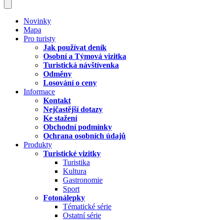
Novinky
Mapa
Pro turisty
Jak používat deník
Osobní a Týmová vizitka
Turistická návštívenka
Odměny
Losování o ceny
Informace
Kontakt
Nejčastější dotazy
Ke stažení
Obchodní podmínky
Ochrana osobních údajů
Produkty
Turistické vizitky
Turistika
Kultura
Gastronomie
Sport
Fotonálepky
Tématické série
Ostatní série