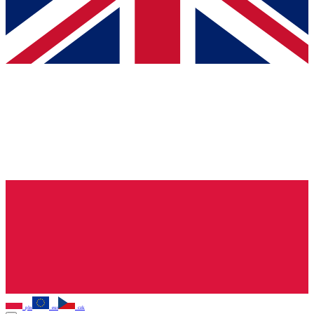
pln
eur
czk