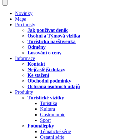
Novinky
Mapa
Pro turisty
Jak používat deník
Osobní a Týmová vizitka
Turistická návštívenka
Odměny
Losování o ceny
Informace
Kontakt
Nejčastější dotazy
Ke stažení
Obchodní podmínky
Ochrana osobních údajů
Produkty
Turistické vizitky
Turistika
Kultura
Gastronomie
Sport
Fotonálepky
Tématické série
Ostatní série