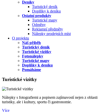
Deníky
Turistický deník
Doplňky k deníku
Ostatní produkty
Turistické mapy
Odměny
Reklamní předměty
Nálepky prodejních míst
O projektu
Náš příběh
Turistický deník
Turistické vizitky
Fotonálepky
Turistické mapy
Doplňky k deníku
Pomáháme
Turistické vizitky
Nálepky s fotografiemi a popisem zajímavostí nejen z oblasti
turistiky, ale i kultury, sportu či gastronomie.
Více