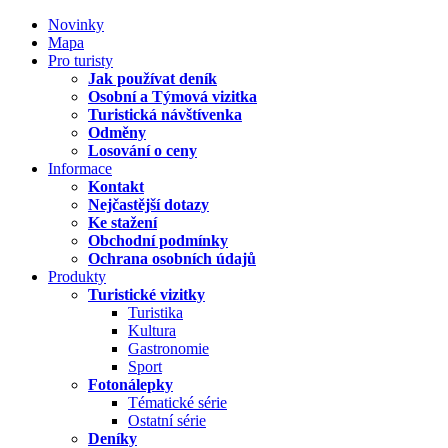
Novinky
Mapa
Pro turisty
Jak používat deník
Osobní a Týmová vizitka
Turistická návštívenka
Odměny
Losování o ceny
Informace
Kontakt
Nejčastější dotazy
Ke stažení
Obchodní podmínky
Ochrana osobních údajů
Produkty
Turistické vizitky
Turistika
Kultura
Gastronomie
Sport
Fotonálepky
Tématické série
Ostatní série
Deníky