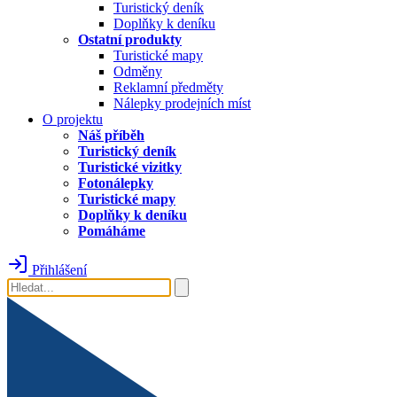
Turistický deník
Doplňky k deníku
Ostatní produkty
Turistické mapy
Odměny
Reklamní předměty
Nálepky prodejních míst
O projektu
Náš příběh
Turistický deník
Turistické vizitky
Fotonálepky
Turistické mapy
Doplňky k deníku
Pomáháme
Přihlášení